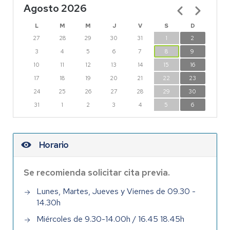
Agosto 2026
Paginación
L
M
M
J
V
S
D
27
28
29
30
31
1
2
3
4
5
6
7
8
9
10
11
12
13
14
15
16
17
18
19
20
21
22
23
24
25
26
27
28
29
30
31
1
2
3
4
5
6
Horario
Se recomienda solicitar cita previa.
Lunes, Martes, Jueves y Viernes de 09.30 -
14.30h
Miércoles de 9.30-14.00h / 16.45 18.45h