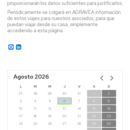
proporcionarán los datos suficientes para justificarlos.
Periódicamente se colgará en AGRAVEA información
de estos viajes para nuestros asociados, para que
puedan viajar desde su casa, simplemente
accediendo a esta página.
Facebook
LinkedIn
Agosto 2026
Paginación
L
M
M
J
V
S
D
27
28
29
30
31
1
2
3
4
5
6
7
8
9
10
11
12
13
14
15
16
17
18
19
20
21
22
23
24
25
26
27
28
29
30