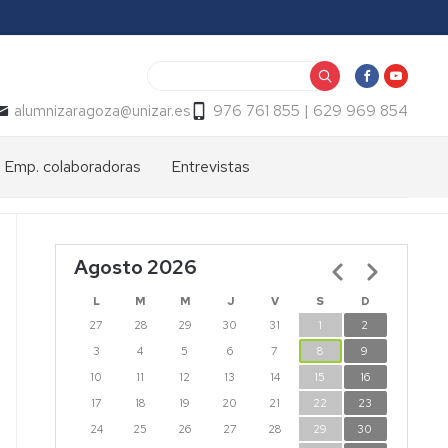
Buscar
alumnizaragoza@unizar.es
976 761 855 | 629 969 854
Emp. colaboradoras
Entrevistas
Agosto 2026
Paginación
L
M
M
J
V
S
D
27
28
29
30
31
1
2
3
4
5
6
7
8
9
10
11
12
13
14
15
16
17
18
19
20
21
22
23
24
25
26
27
28
29
30