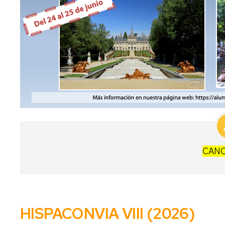
1922
Libro
"101
años
de
asociaciones
de
antiguos
alumnos
en
la
Universidad
de
Zaragoza"
CAN
XXIV
Encuentro
Virtual
Alumni
España
HISPACONVIA
VIII (2026)
XXV