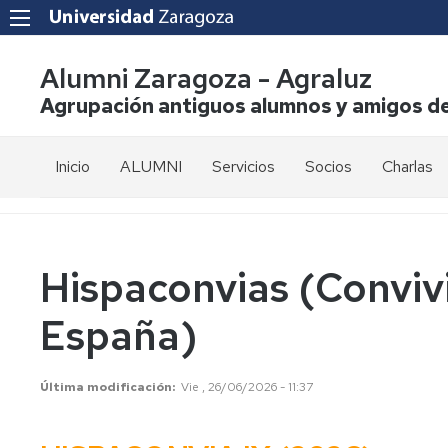
Alumni Zaragoza - Agraluz
Agrupación antiguos alumnos y amigos de
Inicio
ALUMNI
Servicios
Socios
Charlas
La
Solicitud
Asociación
de
incorporacion
Junta
Hispaconvias (Convivi
Directiva
Cuotas
España)
Elecciones
Muro
de
los
Estatutos
Última modificación
Vie , 26/06/2026 - 11:37
asociados
Prensa