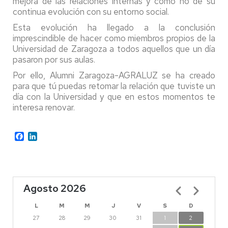
mejora de las relaciones internas y cómo no de su
continua evolución con su entorno social.
Esta evolución ha llegado a la conclusión
imprescindible de hacer como miembros propios de la
Universidad de Zaragoza a todos aquellos que un día
pasaron por sus aulas.
Por ello, Alumni Zaragoza-AGRALUZ se ha creado
para que tú puedas retomar la relación que tuviste un
día con la Universidad y que en estos momentos te
interesa renovar.
Facebook
LinkedIn
Agosto 2026
Paginación
L
M
M
J
V
S
D
27
28
29
30
31
1
2