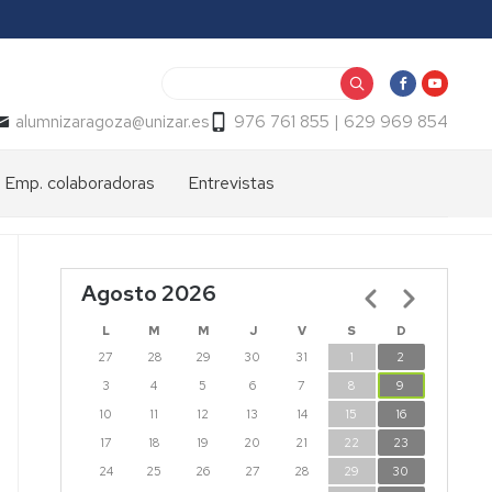
Buscar
alumnizaragoza@unizar.es
976 761 855 | 629 969 854
Emp. colaboradoras
Entrevistas
Agosto 2026
Paginación
L
M
M
J
V
S
D
27
28
29
30
31
1
2
3
4
5
6
7
8
9
10
11
12
13
14
15
16
17
18
19
20
21
22
23
24
25
26
27
28
29
30