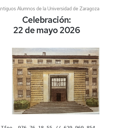
2026
Americonvia
tiguos Alumnos de la Universidad de Zaragoza
Celebración:
22 de mayo 2026
 Tfno. 976 76 18 55 // 629 969 854
