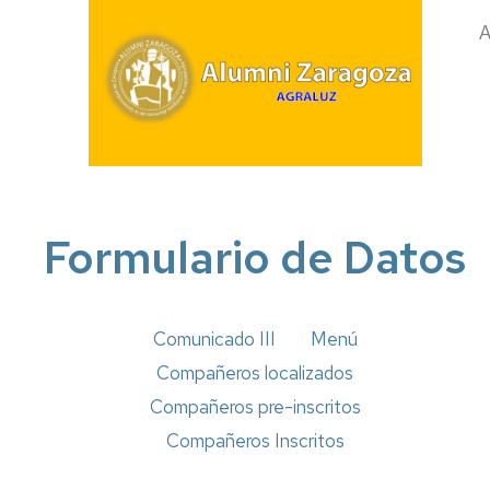
Asamblea
General
An
de
Socios
Convenio
de
colaboración
con
la
Universidad
Formulario de Datos
de
Zaragoza
Revistas
ALUMNI
Comunicado III
Menú
ZARAGOZA
Compañeros localizados
Boletines
Compañeros pre-inscritos
AA
Compañeros Inscritos
UZ
1921-