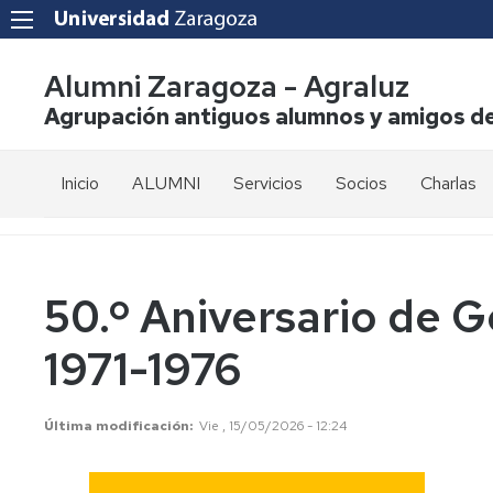
Alumni Zaragoza - Agraluz
Agrupación antiguos alumnos y amigos de
Inicio
ALUMNI
Servicios
Socios
Charlas
La
Solicitud
Asociación
de
incorporacion
Junta
50.º Aniversario de G
Directiva
Cuotas
1971-1976
Elecciones
Muro
de
los
Estatutos
Última modificación
Vie , 15/05/2026 - 12:24
asociados
Prensa