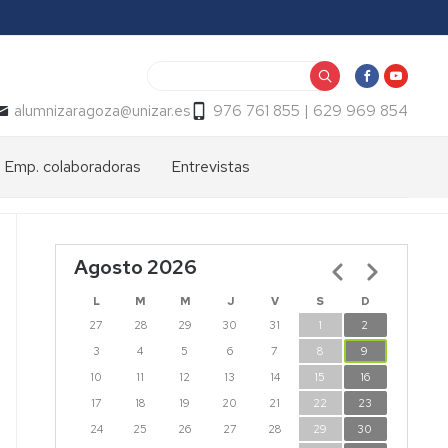
Buscar
alumnizaragoza@unizar.es
976 761 855 | 629 969 854
Emp. colaboradoras
Entrevistas
Agosto 2026
Paginación
L
M
M
J
V
S
D
27
28
29
30
31
1
2
3
4
5
6
7
8
9
10
11
12
13
14
15
16
17
18
19
20
21
22
23
24
25
26
27
28
29
30