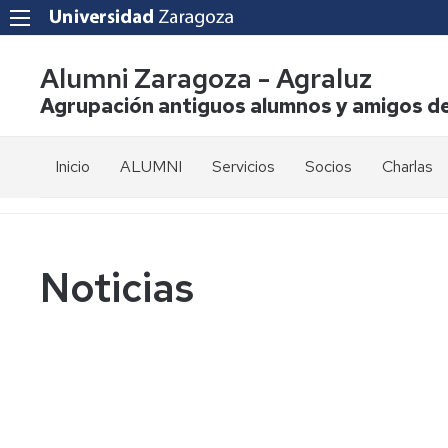
Alumni Zaragoza - Agraluz
Agrupación antiguos alumnos y amigos de
Inicio
ALUMNI
Servicios
Socios
Charlas
La
Solicitud
Asociación
de
incorporacion
Junta
Noticias
Directiva
Cuotas
Elecciones
Muro
de
los
Estatutos
asociados
Prensa