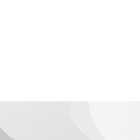
Asamblea
General
de
Socios
Convenio
de
colaboración
con
la
Universidad
de
Zaragoza
Revistas
ALUMNI
ZARAGOZA
Boletines
AA
UZ
1921-