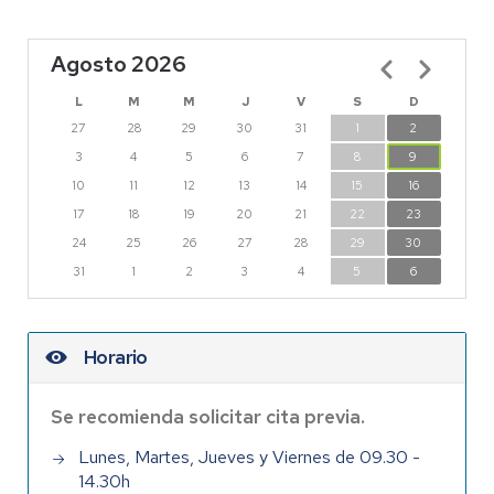
Agosto 2026
Paginación
L
M
M
J
V
S
D
27
28
29
30
31
1
2
3
4
5
6
7
8
9
10
11
12
13
14
15
16
17
18
19
20
21
22
23
24
25
26
27
28
29
30
31
1
2
3
4
5
6
Horario
Se recomienda solicitar cita previa.
Lunes, Martes, Jueves y Viernes de 09.30 -
14.30h