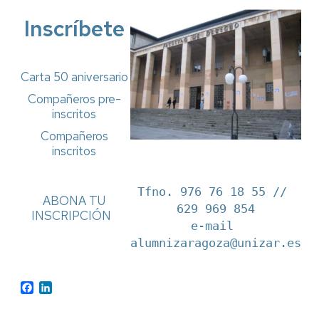
Inscríbete
Carta 50 aniversario
Compañeros pre-
inscritos
Compañeros
inscritos
Tfno. 976 76 18 55 // 
ABONA TU
629 969 854

INSCRIPCIÓN
e-mail 
alumnizaragoza@unizar.es
Facebook
LinkedIn